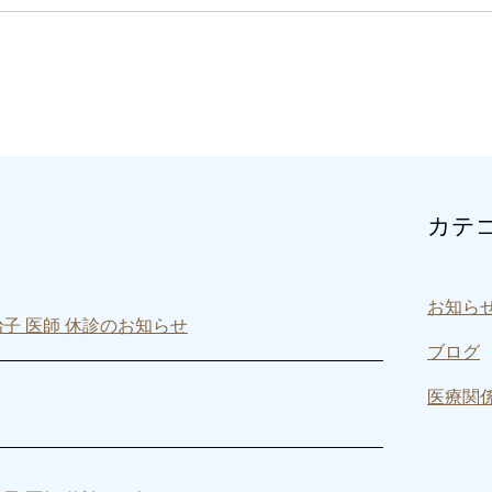
カテ
お知ら
島治子 医師 休診のお知らせ
ブログ
医療関